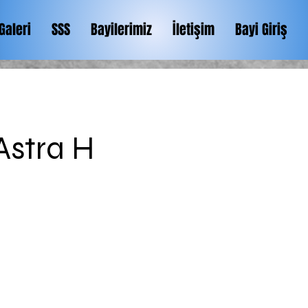
Galeri
SSS
Bayilerimiz
İletişim
Bayi Giriş
Astra H